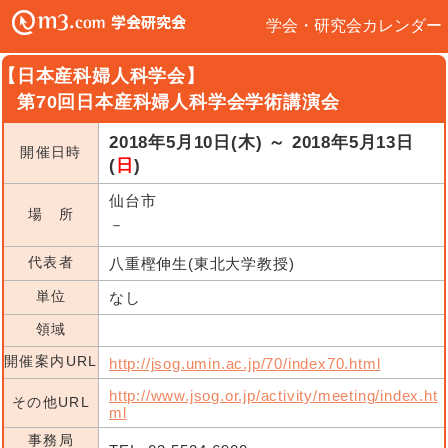
学会・研究会カレンダー
【日本産科婦人科学会】
第70回日本産科婦人科学会学術講演会
2018年5月10日(木) ～ 2018年5月13日
開催日時
(
日
)
仙台市
場 所
－
代表者
八重樫伸生(東北大学教授)
単位
なし
領域
開催案内URL
http://jsog.umin.ac.jp/70/index70.html
http://www.jsog.or.jp/activity/meeting/index.ht
その他URL
ml
事務局