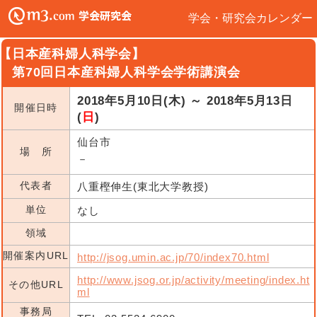
学会・研究会カレンダー
【日本産科婦人科学会】
第70回日本産科婦人科学会学術講演会
2018年5月10日(木) ～ 2018年5月13日
開催日時
(
日
)
仙台市
場 所
－
代表者
八重樫伸生(東北大学教授)
単位
なし
領域
開催案内URL
http://jsog.umin.ac.jp/70/index70.html
http://www.jsog.or.jp/activity/meeting/index.ht
その他URL
ml
事務局