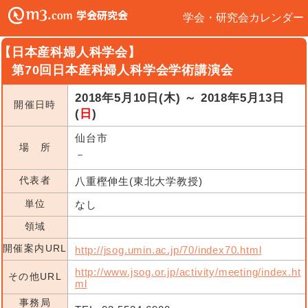
学会・研究会カレンダー
【日本産科婦人科学会】
第70回日本産科婦人科学会学術講演会
2018年5月10日(木) ～ 2018年5月13日
開催日時
(
日
)
仙台市
場 所
－
代表者
八重樫伸生(東北大学教授)
単位
なし
領域
開催案内URL
http://jsog.umin.ac.jp/70/index70.html
http://www.jsog.or.jp/activity/meeting/index.ht
その他URL
ml
事務局