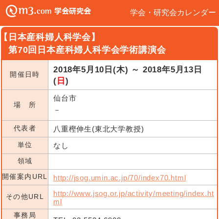
学会・研究会カレンダー
【日本産科婦人科学会】
第70回日本産科婦人科学会学術講演会
2018年5月10日(木) ～ 2018年5月13日
開催日時
(
日
)
仙台市
場 所
－
代表者
八重樫伸生(東北大学教授)
単位
なし
領域
開催案内URL
http://jsog.umin.ac.jp/70/index70.html
http://www.jsog.or.jp/activity/meeting/index.ht
その他URL
ml
事務局