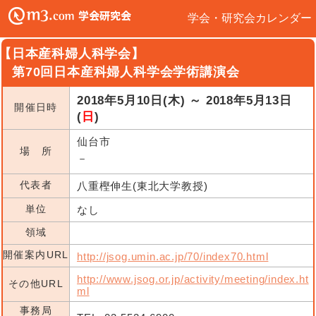
学会・研究会カレンダー
【日本産科婦人科学会】
第70回日本産科婦人科学会学術講演会
2018年5月10日(木) ～ 2018年5月13日
開催日時
(
日
)
仙台市
場 所
－
代表者
八重樫伸生(東北大学教授)
単位
なし
領域
開催案内URL
http://jsog.umin.ac.jp/70/index70.html
http://www.jsog.or.jp/activity/meeting/index.ht
その他URL
ml
事務局