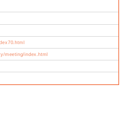
ndex70.html
ity/meeting/index.html