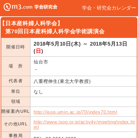
学会・研究会カレンダー
【日本産科婦人科学会】
第70回日本産科婦人科学会学術講演会
2018年5月10日(木) ～ 2018年5月13日
開催日時
(
日
)
仙台市
場 所
－
代表者
八重樫伸生(東北大学教授)
単位
なし
領域
開催案内URL
http://jsog.umin.ac.jp/70/index70.html
http://www.jsog.or.jp/activity/meeting/index.ht
その他URL
ml
事務局