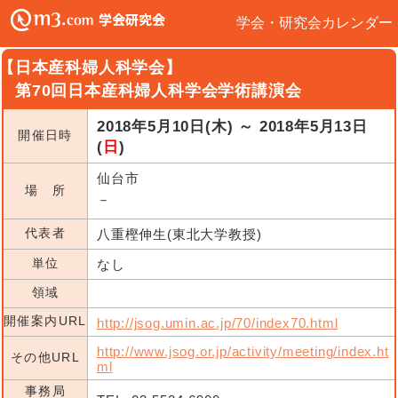
学会・研究会カレンダー
【日本産科婦人科学会】
第70回日本産科婦人科学会学術講演会
2018年5月10日(木) ～ 2018年5月13日
開催日時
(
日
)
仙台市
場 所
－
代表者
八重樫伸生(東北大学教授)
単位
なし
領域
開催案内URL
http://jsog.umin.ac.jp/70/index70.html
http://www.jsog.or.jp/activity/meeting/index.ht
その他URL
ml
事務局