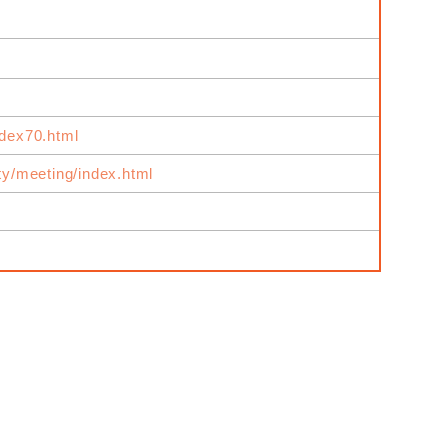
ndex70.html
ity/meeting/index.html