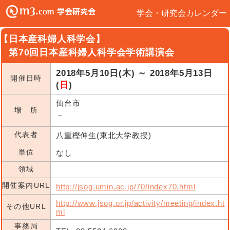
学会・研究会カレンダー
【日本産科婦人科学会】
第70回日本産科婦人科学会学術講演会
2018年5月10日(木) ～ 2018年5月13日
開催日時
(
日
)
仙台市
場 所
－
代表者
八重樫伸生(東北大学教授)
単位
なし
領域
開催案内URL
http://jsog.umin.ac.jp/70/index70.html
http://www.jsog.or.jp/activity/meeting/index.ht
その他URL
ml
事務局