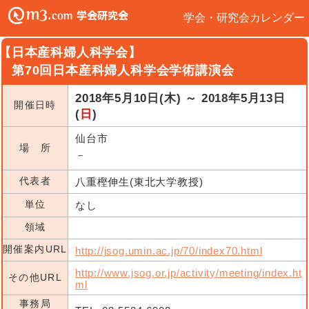
学会・研究会カレンダー
【日本産科婦人科学会】
第70回日本産科婦人科学会学術講演会
2018年5月10日(木) ～ 2018年5月13日
開催日時
(
日
)
仙台市
場 所
－
代表者
八重樫伸生(東北大学教授)
単位
なし
領域
開催案内URL
http://jsog.umin.ac.jp/70/index70.html
http://www.jsog.or.jp/activity/meeting/index.ht
その他URL
ml
事務局