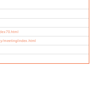
ndex70.html
ity/meeting/index.html