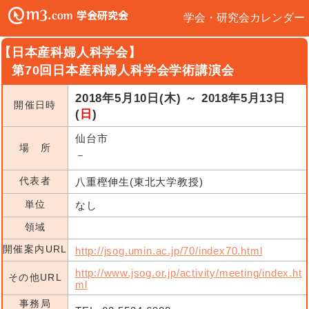
学会・研究会カレンダー
【日本産科婦人科学会】
第70回日本産科婦人科学会学術講演会
2018年5月10日(木) ～ 2018年5月13日
開催日時
(
日
)
仙台市
場 所
－
代表者
八重樫伸生(東北大学教授)
単位
なし
領域
開催案内URL
http://jsog.umin.ac.jp/70/index70.html
http://www.jsog.or.jp/activity/meeting/index.ht
その他URL
ml
事務局