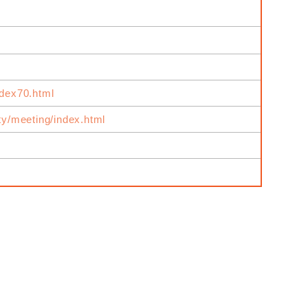
ndex70.html
ity/meeting/index.html