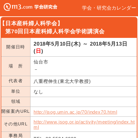
学会・研究会カレンダー
【日本産科婦人科学会】
第70回日本産科婦人科学会学術講演会
2018年5月10日(木) ～ 2018年5月13日
開催日時
(
日
)
仙台市
場 所
－
代表者
八重樫伸生(東北大学教授)
単位
なし
領域
開催案内URL
http://jsog.umin.ac.jp/70/index70.html
http://www.jsog.or.jp/activity/meeting/index.ht
その他URL
ml
事務局