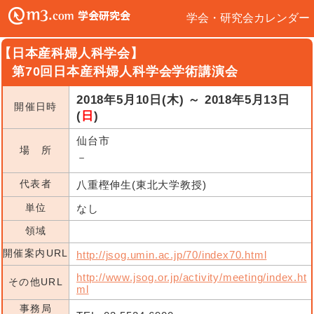
学会・研究会カレンダー
【日本産科婦人科学会】
第70回日本産科婦人科学会学術講演会
2018年5月10日(木) ～ 2018年5月13日
開催日時
(
日
)
仙台市
場 所
－
代表者
八重樫伸生(東北大学教授)
単位
なし
領域
開催案内URL
http://jsog.umin.ac.jp/70/index70.html
http://www.jsog.or.jp/activity/meeting/index.ht
その他URL
ml
事務局