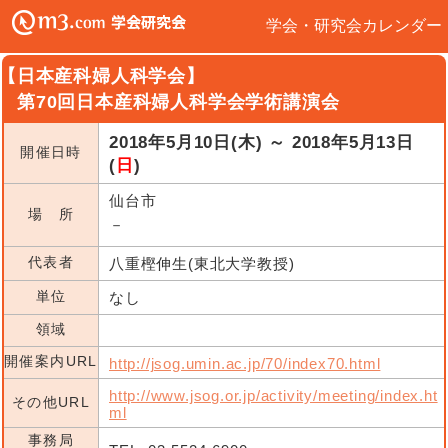
学会・研究会カレンダー
【日本産科婦人科学会】
第70回日本産科婦人科学会学術講演会
2018年5月10日(木) ～ 2018年5月13日
開催日時
(
日
)
仙台市
場 所
－
代表者
八重樫伸生(東北大学教授)
単位
なし
領域
開催案内URL
http://jsog.umin.ac.jp/70/index70.html
http://www.jsog.or.jp/activity/meeting/index.ht
その他URL
ml
事務局