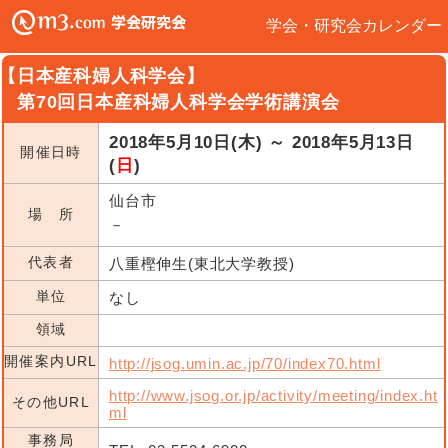
学会・研究会カレンダー
【日本産科婦人科学会】
第70回日本産科婦人科学会学術講演会
2018年5月10日(木) ～ 2018年5月13日
開催日時
(
日
)
仙台市
場 所
－
代表者
八重樫伸生(東北大学教授)
単位
なし
領域
開催案内URL
http://jsog.umin.ac.jp/70/index70.html
http://www.jsog.or.jp/activity/meeting/index.ht
その他URL
ml
事務局