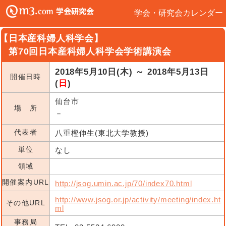
学会・研究会カレンダー
【日本産科婦人科学会】
第70回日本産科婦人科学会学術講演会
2018年5月10日(木) ～ 2018年5月13日
開催日時
(
日
)
仙台市
場 所
－
代表者
八重樫伸生(東北大学教授)
単位
なし
領域
開催案内URL
http://jsog.umin.ac.jp/70/index70.html
http://www.jsog.or.jp/activity/meeting/index.ht
その他URL
ml
事務局