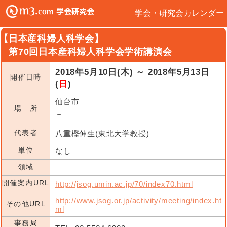
学会・研究会カレンダー
【日本産科婦人科学会】
第70回日本産科婦人科学会学術講演会
2018年5月10日(木) ～ 2018年5月13日
開催日時
(
日
)
仙台市
場 所
－
代表者
八重樫伸生(東北大学教授)
単位
なし
領域
開催案内URL
http://jsog.umin.ac.jp/70/index70.html
http://www.jsog.or.jp/activity/meeting/index.ht
その他URL
ml
事務局