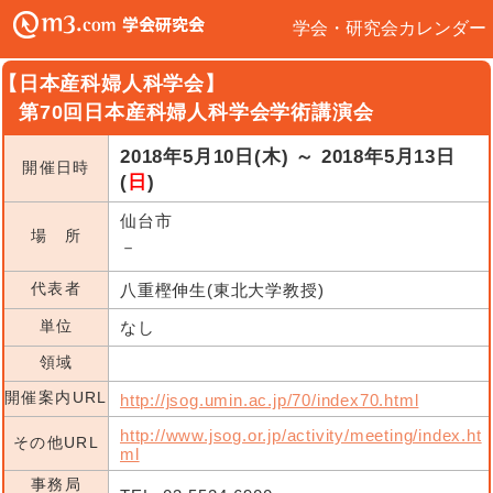
学会・研究会カレンダー
【日本産科婦人科学会】
第70回日本産科婦人科学会学術講演会
2018年5月10日(木) ～ 2018年5月13日
開催日時
(
日
)
仙台市
場 所
－
代表者
八重樫伸生(東北大学教授)
単位
なし
領域
開催案内URL
http://jsog.umin.ac.jp/70/index70.html
http://www.jsog.or.jp/activity/meeting/index.ht
その他URL
ml
事務局