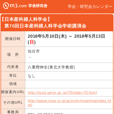
学会・研究会カレンダー
【日本産科婦人科学会】
第70回日本産科婦人科学会学術講演会
2018年5月10日(木) ～ 2018年5月13日
開催日時
(
日
)
仙台市
場 所
－
代表者
八重樫伸生(東北大学教授)
単位
なし
領域
開催案内URL
http://jsog.umin.ac.jp/70/index70.html
http://www.jsog.or.jp/activity/meeting/index.ht
その他URL
ml
事務局