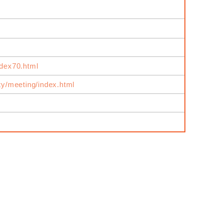
ndex70.html
ity/meeting/index.html