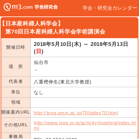
学会・研究会カレンダー
【日本産科婦人科学会】
第70回日本産科婦人科学会学術講演会
2018年5月10日(木) ～ 2018年5月13日
開催日時
(
日
)
仙台市
場 所
－
代表者
八重樫伸生(東北大学教授)
単位
なし
領域
開催案内URL
http://jsog.umin.ac.jp/70/index70.html
http://www.jsog.or.jp/activity/meeting/index.ht
その他URL
ml
事務局