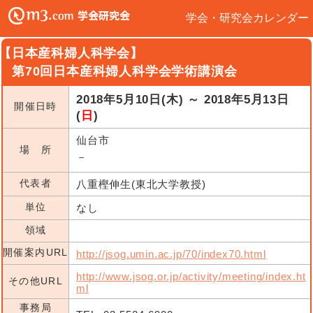
学会・研究会カレンダー
【日本産科婦人科学会】
第70回日本産科婦人科学会学術講演会
2018年5月10日(木) ～ 2018年5月13日
開催日時
(
日
)
仙台市
場 所
－
代表者
八重樫伸生(東北大学教授)
単位
なし
領域
開催案内URL
http://jsog.umin.ac.jp/70/index70.html
http://www.jsog.or.jp/activity/meeting/index.ht
その他URL
ml
事務局