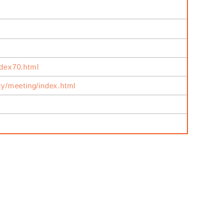
ndex70.html
ity/meeting/index.html