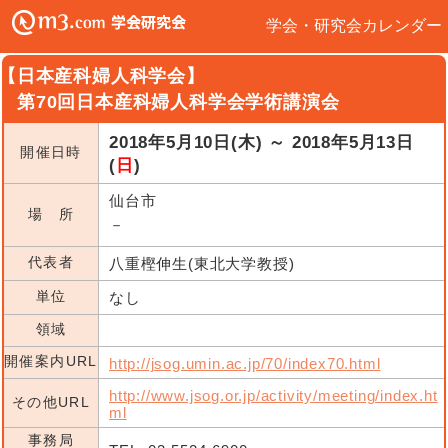
学会・研究会カレンダー
【日本産科婦人科学会】
第70回日本産科婦人科学会学術講演会
2018年5月10日(木) ～ 2018年5月13日
開催日時
(
日
)
仙台市
場 所
－
代表者
八重樫伸生(東北大学教授)
単位
なし
領域
開催案内URL
http://jsog.umin.ac.jp/70/index70.html
http://www.jsog.or.jp/activity/meeting/index.ht
その他URL
ml
事務局