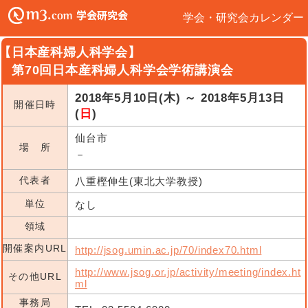
学会・研究会カレンダー
【日本産科婦人科学会】
第70回日本産科婦人科学会学術講演会
2018年5月10日(木) ～ 2018年5月13日
開催日時
(
日
)
仙台市
場 所
－
代表者
八重樫伸生(東北大学教授)
単位
なし
領域
開催案内URL
http://jsog.umin.ac.jp/70/index70.html
http://www.jsog.or.jp/activity/meeting/index.ht
その他URL
ml
事務局