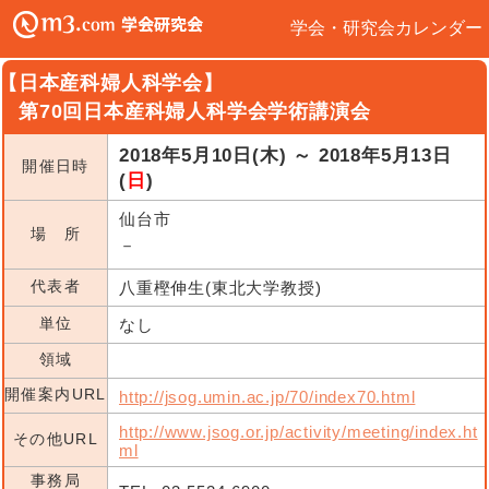
学会・研究会カレンダー
【日本産科婦人科学会】
第70回日本産科婦人科学会学術講演会
2018年5月10日(木) ～ 2018年5月13日
開催日時
(
日
)
仙台市
場 所
－
代表者
八重樫伸生(東北大学教授)
単位
なし
領域
開催案内URL
http://jsog.umin.ac.jp/70/index70.html
http://www.jsog.or.jp/activity/meeting/index.ht
その他URL
ml
事務局