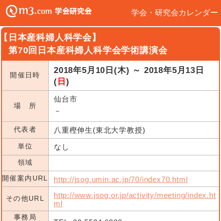
学会・研究会カレンダー
【日本産科婦人科学会】
第70回日本産科婦人科学会学術講演会
2018年5月10日(木) ～ 2018年5月13日
開催日時
(
日
)
仙台市
場 所
－
代表者
八重樫伸生(東北大学教授)
単位
なし
領域
開催案内URL
http://jsog.umin.ac.jp/70/index70.html
http://www.jsog.or.jp/activity/meeting/index.ht
その他URL
ml
事務局