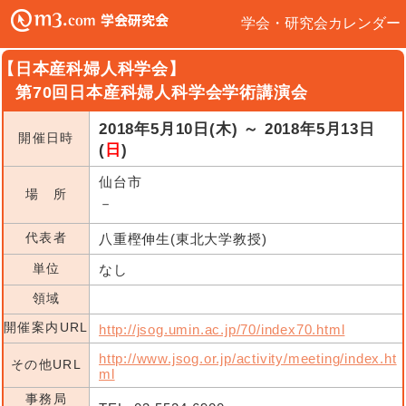
学会・研究会カレンダー
【日本産科婦人科学会】
第70回日本産科婦人科学会学術講演会
2018年5月10日(木) ～ 2018年5月13日
開催日時
(
日
)
仙台市
場 所
－
代表者
八重樫伸生(東北大学教授)
単位
なし
領域
開催案内URL
http://jsog.umin.ac.jp/70/index70.html
http://www.jsog.or.jp/activity/meeting/index.ht
その他URL
ml
事務局