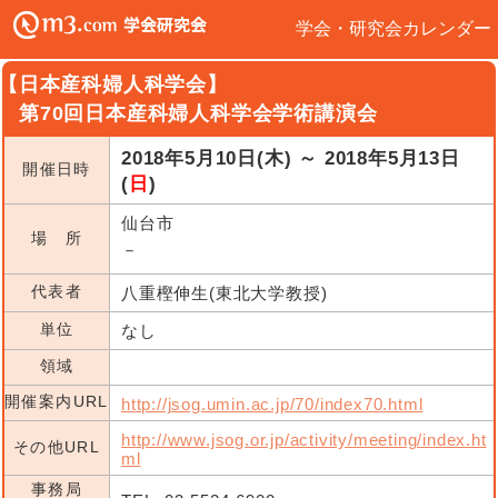
学会・研究会カレンダー
【日本産科婦人科学会】
第70回日本産科婦人科学会学術講演会
2018年5月10日(木) ～ 2018年5月13日
開催日時
(
日
)
仙台市
場 所
－
代表者
八重樫伸生(東北大学教授)
単位
なし
領域
開催案内URL
http://jsog.umin.ac.jp/70/index70.html
http://www.jsog.or.jp/activity/meeting/index.ht
その他URL
ml
事務局