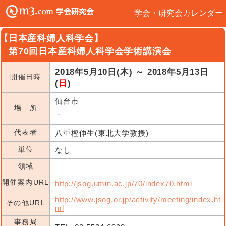
学会・研究会カレンダー
【日本産科婦人科学会】
第70回日本産科婦人科学会学術講演会
2018年5月10日(木) ～ 2018年5月13日
開催日時
(
日
)
仙台市
場 所
－
代表者
八重樫伸生(東北大学教授)
単位
なし
領域
開催案内URL
http://jsog.umin.ac.jp/70/index70.html
http://www.jsog.or.jp/activity/meeting/index.ht
その他URL
ml
事務局