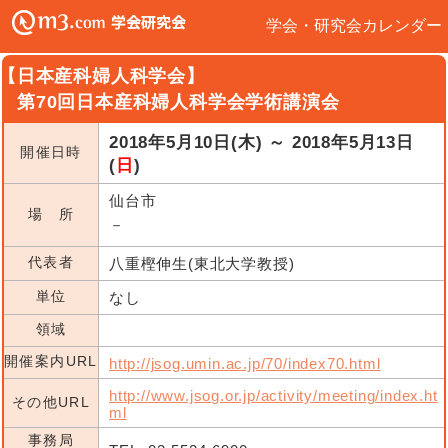
学会・研究会カレンダー
【日本産科婦人科学会】
第70回日本産科婦人科学会学術講演会
2018年5月10日(木) ～ 2018年5月13日
開催日時
(
日
)
仙台市
場 所
－
代表者
八重樫伸生(東北大学教授)
単位
なし
領域
開催案内URL
http://jsog.umin.ac.jp/70/index70.html
http://www.jsog.or.jp/activity/meeting/index.ht
その他URL
ml
事務局