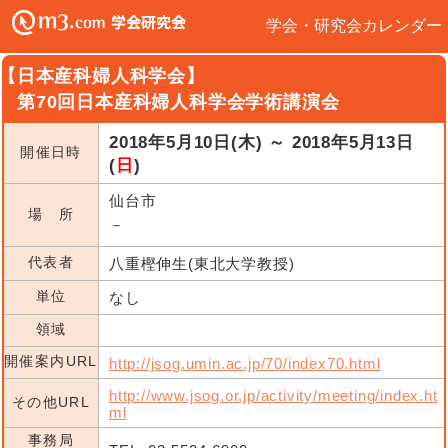
学会・研究会カレンダー
【日本産科婦人科学会】
第70回日本産科婦人科学会学術講演会
2018年5月10日(木) ～ 2018年5月13日
開催日時
(
日
)
仙台市
場 所
－
代表者
八重樫伸生(東北大学教授)
単位
なし
領域
開催案内URL
http://jsog.umin.ac.jp/70/index70.html
http://www.jsog.or.jp/activity/meeting/index.ht
その他URL
ml
事務局