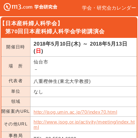
学会・研究会カレンダー
【日本産科婦人科学会】
第70回日本産科婦人科学会学術講演会
2018年5月10日(木) ～ 2018年5月13日
開催日時
(
日
)
仙台市
場 所
－
代表者
八重樫伸生(東北大学教授)
単位
なし
領域
開催案内URL
http://jsog.umin.ac.jp/70/index70.html
http://www.jsog.or.jp/activity/meeting/index.ht
その他URL
ml
事務局