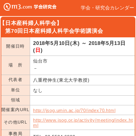
学会・研究会カレンダー
【日本産科婦人科学会】
第70回日本産科婦人科学会学術講演会
2018年5月10日(木) ～ 2018年5月13日
開催日時
(
日
)
仙台市
場 所
－
代表者
八重樫伸生(東北大学教授)
単位
なし
領域
開催案内URL
http://jsog.umin.ac.jp/70/index70.html
http://www.jsog.or.jp/activity/meeting/index.ht
その他URL
ml
事務局