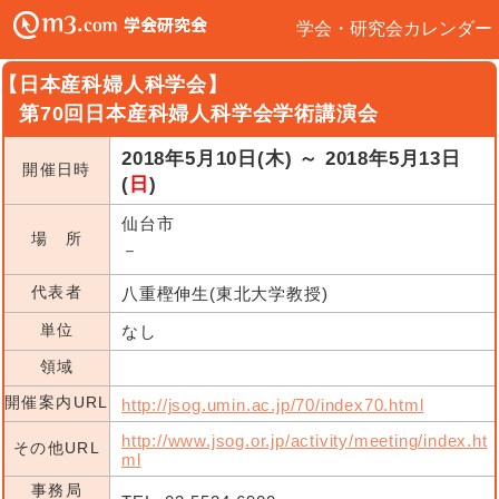
学会・研究会カレンダー
【日本産科婦人科学会】
第70回日本産科婦人科学会学術講演会
2018年5月10日(木) ～ 2018年5月13日
開催日時
(
日
)
仙台市
場 所
－
代表者
八重樫伸生(東北大学教授)
単位
なし
領域
開催案内URL
http://jsog.umin.ac.jp/70/index70.html
http://www.jsog.or.jp/activity/meeting/index.ht
その他URL
ml
事務局