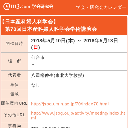
学会・研究会カレンダー
【日本産科婦人科学会】
第70回日本産科婦人科学会学術講演会
2018年5月10日(木) ～ 2018年5月13日
開催日時
(
日
)
仙台市
場 所
－
代表者
八重樫伸生(東北大学教授)
単位
なし
領域
開催案内URL
http://jsog.umin.ac.jp/70/index70.html
http://www.jsog.or.jp/activity/meeting/index.ht
その他URL
ml
事務局