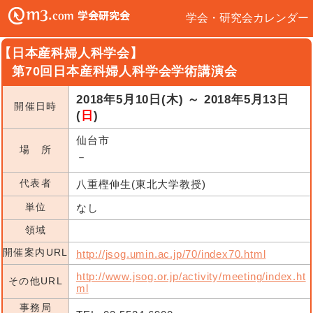
学会・研究会カレンダー
【日本産科婦人科学会】
第70回日本産科婦人科学会学術講演会
2018年5月10日(木) ～ 2018年5月13日
開催日時
(
日
)
仙台市
場 所
－
代表者
八重樫伸生(東北大学教授)
単位
なし
領域
開催案内URL
http://jsog.umin.ac.jp/70/index70.html
http://www.jsog.or.jp/activity/meeting/index.ht
その他URL
ml
事務局