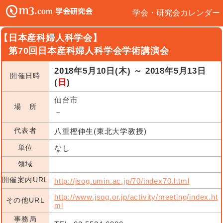
学会・研究会カレンダー
【日本産科婦人科学会】
第70回日本産科婦人科学会学術講演会
2018年5月10日(木) ～ 2018年5月13日
開催日時
(
日
)
仙台市
場 所
－
代表者
八重樫伸生(東北大学教授)
単位
なし
領域
開催案内URL
http://jsog.umin.ac.jp/70/index70.html
http://www.jsog.or.jp/activity/meeting/index.ht
その他URL
ml
事務局