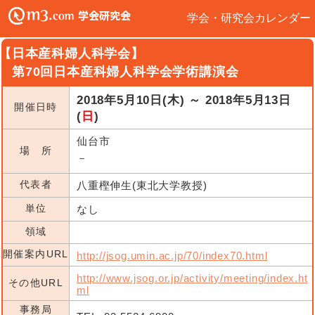
学会・研究会カレンダー
【日本産科婦人科学会】
第70回日本産科婦人科学会学術講演会
2018年5月10日(木) ～ 2018年5月13日
開催日時
(
日
)
仙台市
場 所
－
代表者
八重樫伸生(東北大学教授)
単位
なし
領域
開催案内URL
http://jsog.umin.ac.jp/70/index70.html
http://www.jsog.or.jp/activity/meeting/index.ht
その他URL
ml
事務局