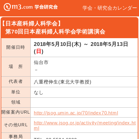
学会・研究会カレンダー
【日本産科婦人科学会】
第70回日本産科婦人科学会学術講演会
2018年5月10日(木) ～ 2018年5月13日
開催日時
(
日
)
仙台市
場 所
－
代表者
八重樫伸生(東北大学教授)
単位
なし
領域
開催案内URL
http://jsog.umin.ac.jp/70/index70.html
http://www.jsog.or.jp/activity/meeting/index.ht
その他URL
ml
事務局