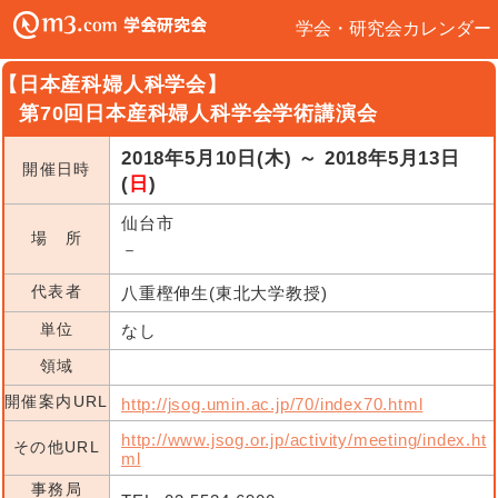
学会・研究会カレンダー
【日本産科婦人科学会】
第70回日本産科婦人科学会学術講演会
2018年5月10日(木) ～ 2018年5月13日
開催日時
(
日
)
仙台市
場 所
－
代表者
八重樫伸生(東北大学教授)
単位
なし
領域
開催案内URL
http://jsog.umin.ac.jp/70/index70.html
http://www.jsog.or.jp/activity/meeting/index.ht
その他URL
ml
事務局