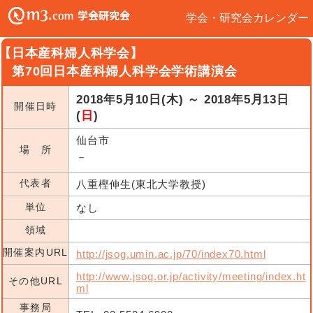
学会・研究会カレンダー
【日本産科婦人科学会】
第70回日本産科婦人科学会学術講演会
2018年5月10日(木) ～ 2018年5月13日
開催日時
(
日
)
仙台市
場 所
－
代表者
八重樫伸生(東北大学教授)
単位
なし
領域
開催案内URL
http://jsog.umin.ac.jp/70/index70.html
http://www.jsog.or.jp/activity/meeting/index.ht
その他URL
ml
事務局