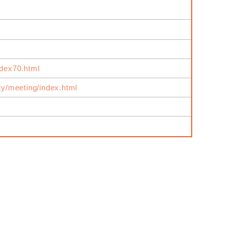
ndex70.html
ity/meeting/index.html