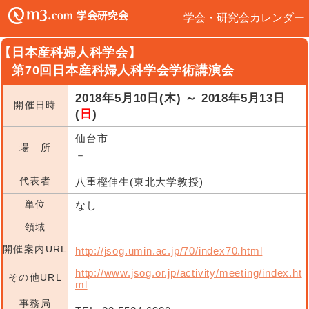
学会・研究会カレンダー
【日本産科婦人科学会】
第70回日本産科婦人科学会学術講演会
2018年5月10日(木) ～ 2018年5月13日
開催日時
(
日
)
仙台市
場 所
－
代表者
八重樫伸生(東北大学教授)
単位
なし
領域
開催案内URL
http://jsog.umin.ac.jp/70/index70.html
http://www.jsog.or.jp/activity/meeting/index.ht
その他URL
ml
事務局