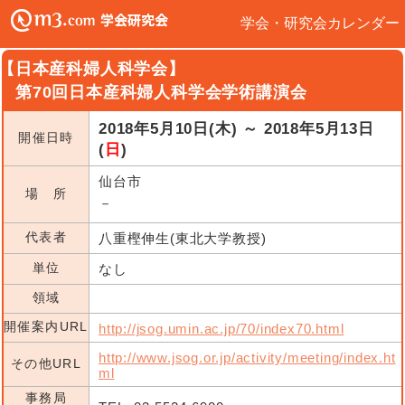
学会・研究会カレンダー
【日本産科婦人科学会】
第70回日本産科婦人科学会学術講演会
2018年5月10日(木) ～ 2018年5月13日
開催日時
(
日
)
仙台市
場 所
－
代表者
八重樫伸生(東北大学教授)
単位
なし
領域
開催案内URL
http://jsog.umin.ac.jp/70/index70.html
http://www.jsog.or.jp/activity/meeting/index.ht
その他URL
ml
事務局