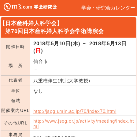
学会・研究会カレンダー
【日本産科婦人科学会】
第70回日本産科婦人科学会学術講演会
2018年5月10日(木) ～ 2018年5月13日
開催日時
(
日
)
仙台市
場 所
－
代表者
八重樫伸生(東北大学教授)
単位
なし
領域
開催案内URL
http://jsog.umin.ac.jp/70/index70.html
http://www.jsog.or.jp/activity/meeting/index.ht
その他URL
ml
事務局