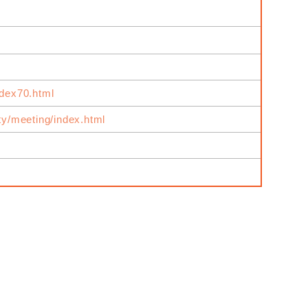
ndex70.html
ity/meeting/index.html